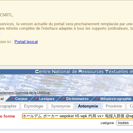
u CNRTL,
services, la version actuelle du portail sera prochainement remplacée par un
 une refonte complète de l'interface adaptée à tous les supports (ordinateurs, t
.
ion ici :
Portail lexical
cal
Corpus
Lexiques
Dictionnaires
Métalexicographie
cographie
Etymologie
Synonymie
Antonymie
Proxémie
C
ne forme
catégorie :