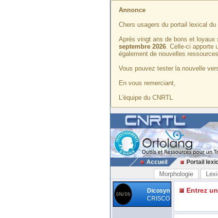
Annonce
Chers usagers du portail lexical d
Après vingt ans de bons et loyaux 
septembre 2026
. Celle-ci apporte
également de nouvelles ressources
Vous pouvez tester la nouvelle vers
En vous remerciant,
L'équipe du CNRTL
Accueil
Portail lexi
Morphologie
Lexi
Entrez u
Dicosyn
CRISCO