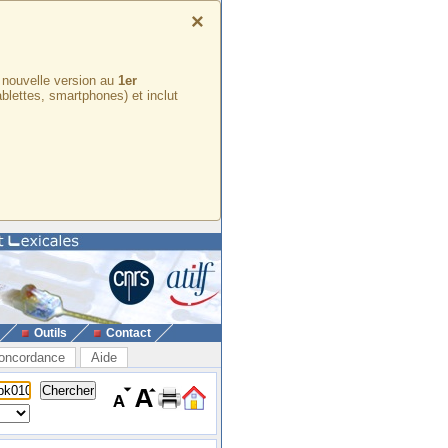
×
e nouvelle version au
1er
ablettes, smartphones) et inclut
Outils
Contact
oncordance
Aide