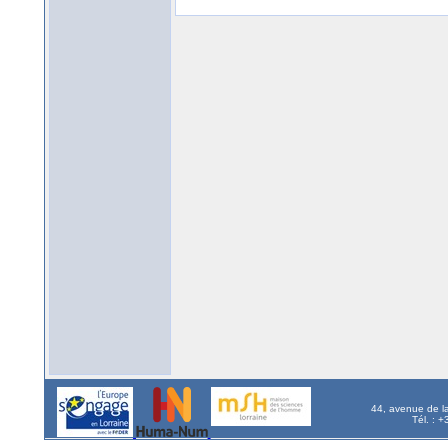
44, avenue de l
Tél. : 