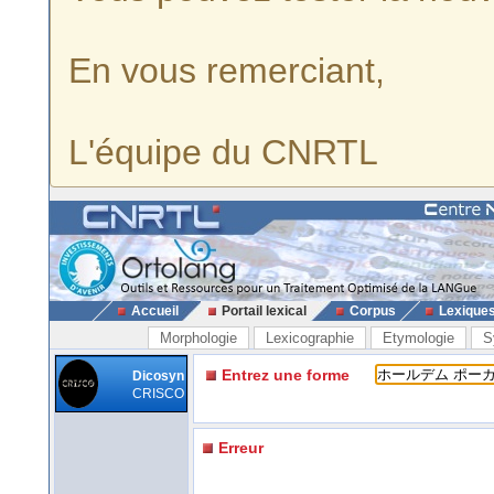
En vous remerciant,
L'équipe du CNRTL
Accueil
Portail lexical
Corpus
Lexique
Morphologie
Lexicographie
Etymologie
S
Entrez une forme
Dicosyn
CRISCO
Erreur