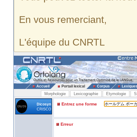
En vous remerciant,
L'équipe du CNRTL
Accueil
Portail lexical
Corpus
Lexique
Morphologie
Lexicographie
Etymologie
S
Entrez une forme
Dicosyn
CRISCO
Erreur