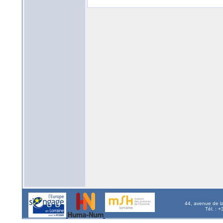
44, avenue de l
Tél. : 