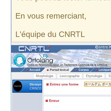
En vous remerciant,
L'équipe du CNRTL
Accueil
Portail lexical
Corpus
Lexique
Morphologie
Lexicographie
Etymologie
S
Entrez une forme
Dicosyn
CRISCO
Erreur