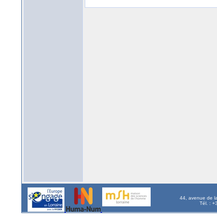
44, avenue de l
Tél. : 