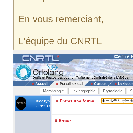
En vous remerciant,
L'équipe du CNRTL
Accueil
Portail lexical
Corpus
Lexique
Morphologie
Lexicographie
Etymologie
S
Entrez une forme
Dicosyn
CRISCO
Erreur