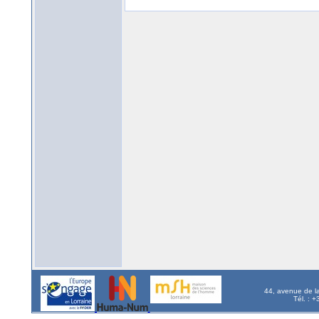
44, avenue de l
Tél. : 