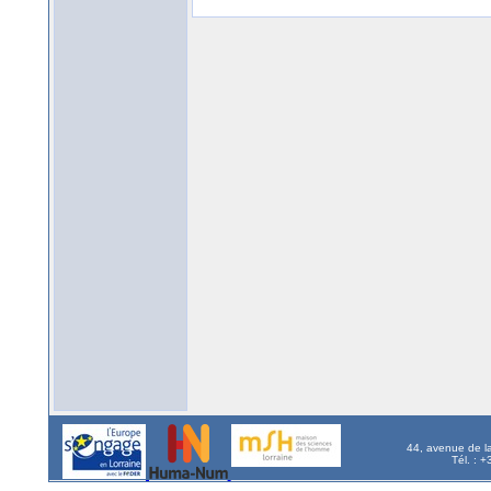
44, avenue de l
Tél. : 