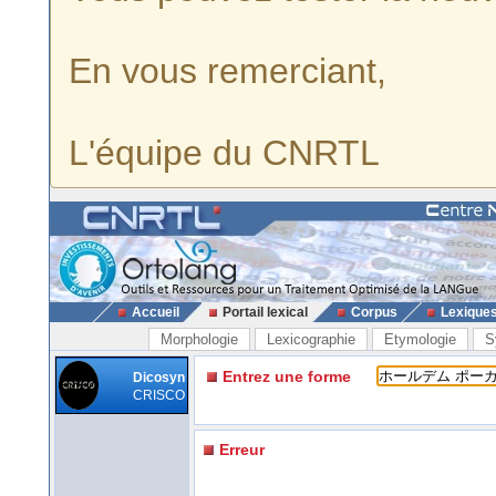
En vous remerciant,
L'équipe du CNRTL
Accueil
Portail lexical
Corpus
Lexique
Morphologie
Lexicographie
Etymologie
S
Entrez une forme
Dicosyn
CRISCO
Erreur