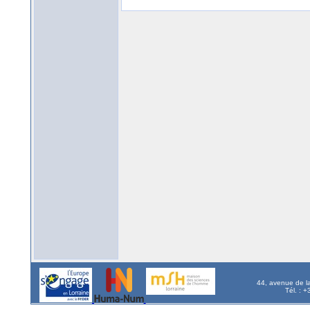
44, avenue de l
Tél. : 