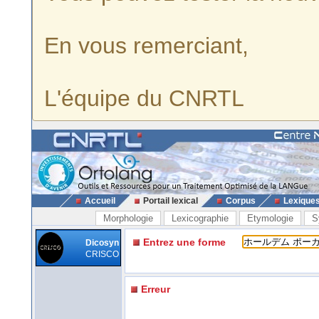
En vous remerciant,
L'équipe du CNRTL
Accueil
Portail lexical
Corpus
Lexique
Morphologie
Lexicographie
Etymologie
S
Entrez une forme
Dicosyn
CRISCO
Erreur