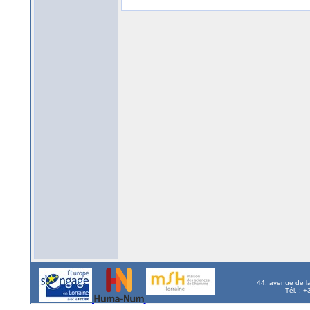
44, avenue de l
Tél. : 