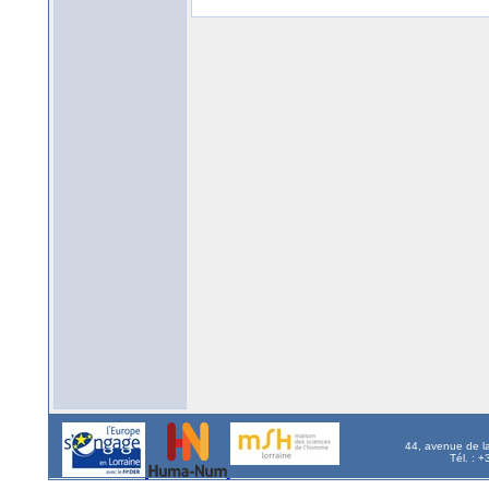
44, avenue de l
Tél. : 