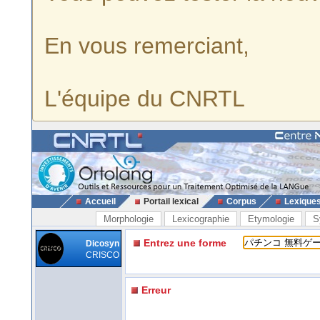
En vous remerciant,
L'équipe du CNRTL
Accueil
Portail lexical
Corpus
Lexique
Morphologie
Lexicographie
Etymologie
S
Entrez une forme
Dicosyn
CRISCO
Erreur