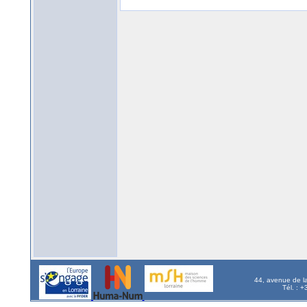
44, avenue de l
Tél. : 