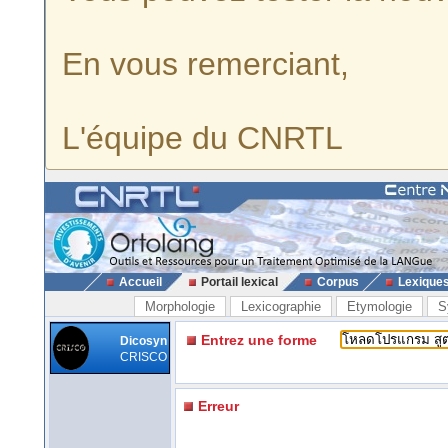
En vous remerciant,
L'équipe du CNRTL
Accueil
Portail lexical
Corpus
Lexique
Morphologie
Lexicographie
Etymologie
S
Entrez une forme
Dicosyn
CRISCO
Erreur