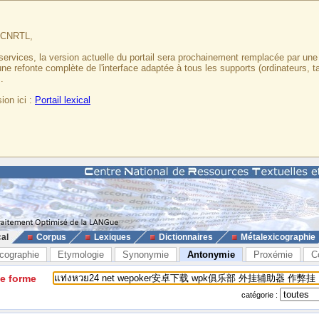
u CNRTL,
services, la version actuelle du portail sera prochainement remplacée par un
 une refonte complète de l'interface adaptée à tous les supports (ordinateurs, t
.
ion ici :
Portail lexical
cal
Corpus
Lexiques
Dictionnaires
Métalexicographie
cographie
Etymologie
Synonymie
Antonymie
Proxémie
C
ne forme
catégorie :