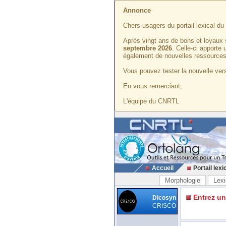
Annonce
Chers usagers du portail lexical d
Après vingt ans de bons et loyaux 
septembre 2026
. Celle-ci apporte
également de nouvelles ressources
Vous pouvez tester la nouvelle vers
En vous remerciant,
L'équipe du CNRTL
Accueil
Portail lexi
Morphologie
Lexi
Entrez u
Dicosyn
CRISCO