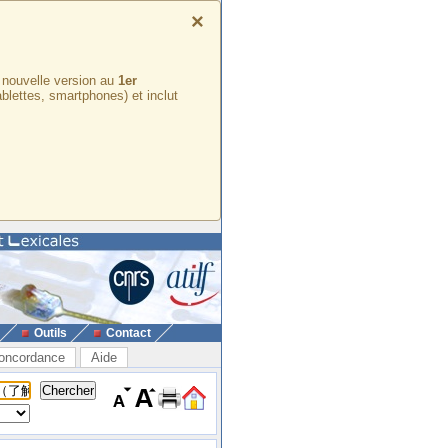
×
e nouvelle version au
1er
ablettes, smartphones) et inclut
Outils
Contact
oncordance
Aide