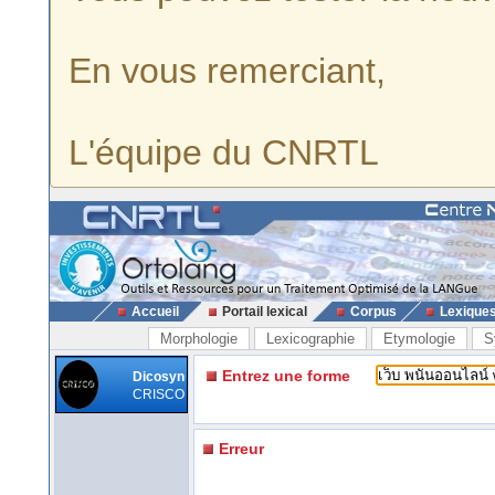
En vous remerciant,
L'équipe du CNRTL
Accueil
Portail lexical
Corpus
Lexique
Morphologie
Lexicographie
Etymologie
S
Entrez une forme
Dicosyn
CRISCO
Erreur