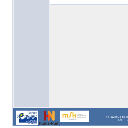
44, avenue de l
Tél. : 