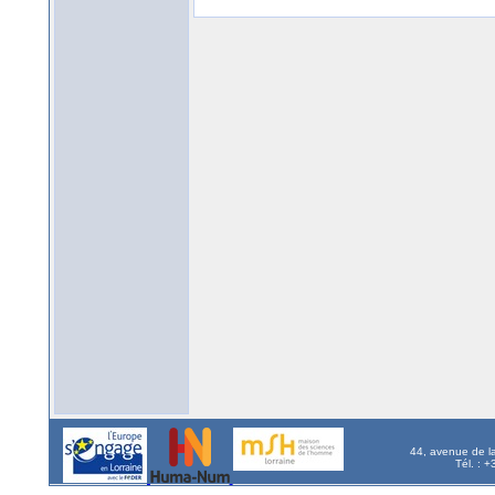
44, avenue de l
Tél. : 