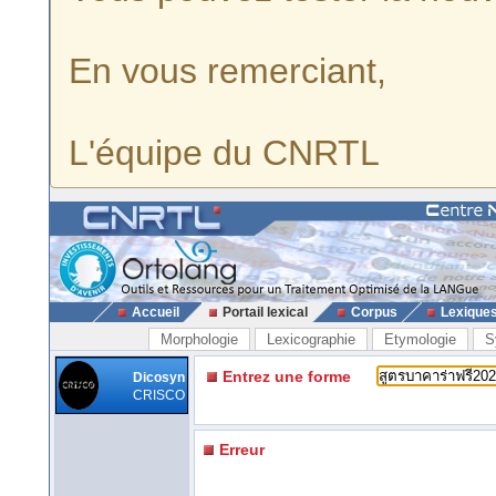
En vous remerciant,
L'équipe du CNRTL
Accueil
Portail lexical
Corpus
Lexique
Morphologie
Lexicographie
Etymologie
S
Entrez une forme
Dicosyn
CRISCO
Erreur