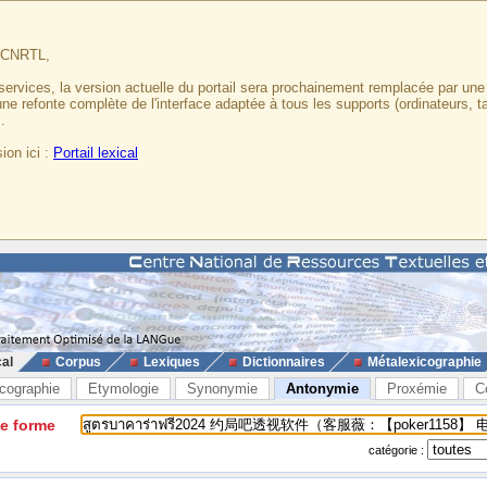
u CNRTL,
services, la version actuelle du portail sera prochainement remplacée par un
 une refonte complète de l'interface adaptée à tous les supports (ordinateurs, t
.
ion ici :
Portail lexical
cal
Corpus
Lexiques
Dictionnaires
Métalexicographie
cographie
Etymologie
Synonymie
Antonymie
Proxémie
C
ne forme
catégorie :