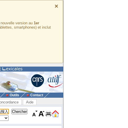
×
e nouvelle version au
1er
ablettes, smartphones) et inclut
Outils
Contact
oncordance
Aide