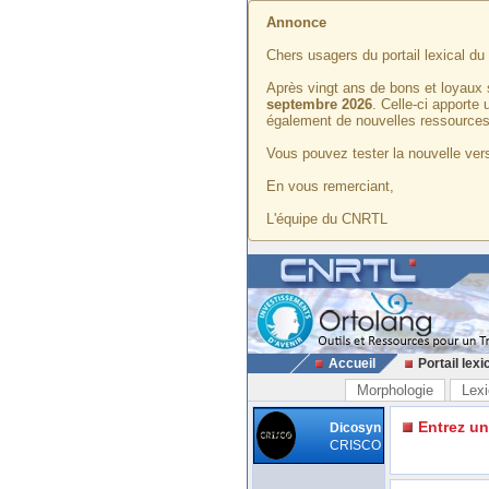
Annonce
Chers usagers du portail lexical d
Après vingt ans de bons et loyaux 
septembre 2026
. Celle-ci apporte
également de nouvelles ressources
Vous pouvez tester la nouvelle vers
En vous remerciant,
L'équipe du CNRTL
Accueil
Portail lexi
Morphologie
Lexi
Entrez u
Dicosyn
CRISCO