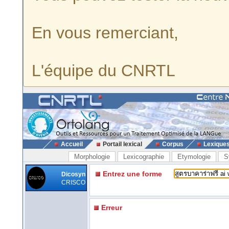
En vous remerciant,
L'équipe du CNRTL
Accueil
Portail lexical
Corpus
Lexique
Morphologie
Lexicographie
Etymologie
S
Entrez une forme
Dicosyn
CRISCO
Erreur