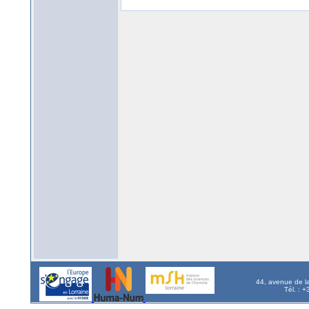
44, avenue de l
Tél. : 