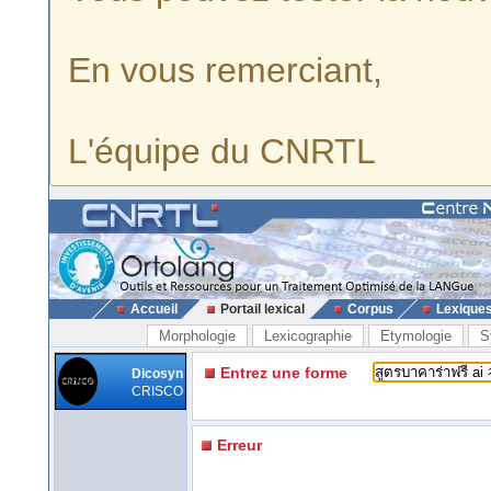
En vous remerciant,
L'équipe du CNRTL
Accueil
Portail lexical
Corpus
Lexique
Morphologie
Lexicographie
Etymologie
S
Entrez une forme
Dicosyn
CRISCO
Erreur