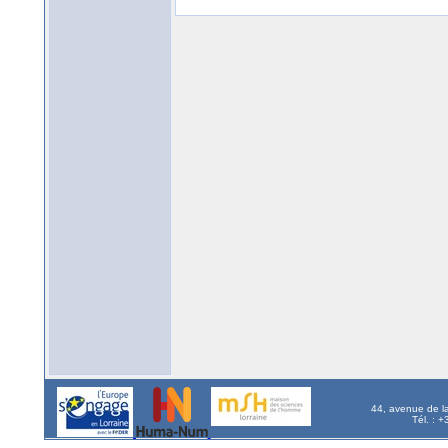
44, avenue de l
Tél. : 