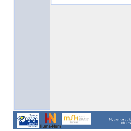
44, avenue de l
Tél. : 