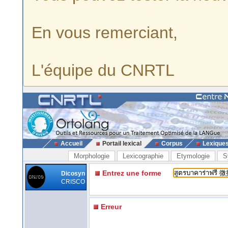
En vous remerciant,
L'équipe du CNRTL
Accueil
Portail lexical
Corpus
Lexique
Morphologie
Lexicographie
Etymologie
S
Entrez une forme
Dicosyn
CRISCO
Erreur