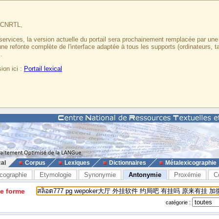
u CNRTL,
services, la version actuelle du portail sera prochainement remplacée par un
 une refonte complète de l'interface adaptée à tous les supports (ordinateurs, t
.
ion ici :
Portail lexical
cal
Corpus
Lexiques
Dictionnaires
Métalexicographie
cographie
Etymologie
Synonymie
Antonymie
Proxémie
C
ne forme
catégorie :