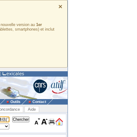
×
e nouvelle version au
1er
ablettes, smartphones) et inclut
Outils
Contact
oncordance
Aide