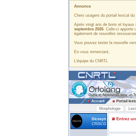
Annonce
Chers usagers du portail lexical d
Après vingt ans de bons et loyaux 
septembre 2026
. Celle-ci apporte
également de nouvelles ressources
Vous pouvez tester la nouvelle vers
En vous remerciant,
L'équipe du CNRTL
Accueil
Portail lexi
Morphologie
Lexi
Entrez u
Dicosyn
CRISCO