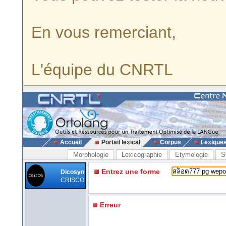
En vous remerciant,
L'équipe du CNRTL
Accueil
Portail lexical
Corpus
Lexique
Morphologie
Lexicographie
Etymologie
S
Entrez une forme
Dicosyn
CRISCO
Erreur