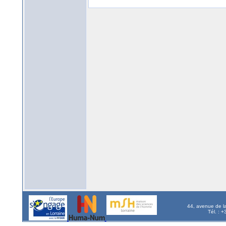
44, avenue de l
Tél. : 