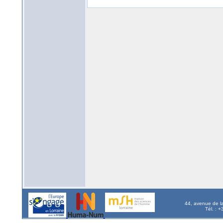
44, avenue de l
Tél. : 