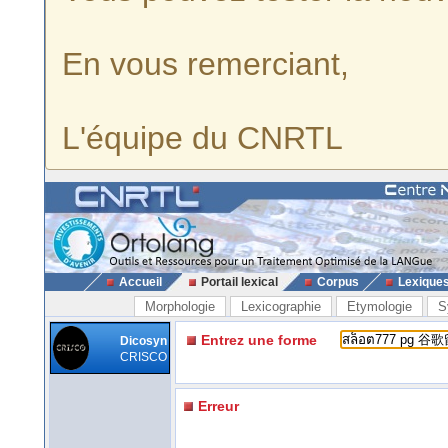
En vous remerciant,
L'équipe du CNRTL
Accueil
Portail lexical
Corpus
Lexique
Morphologie
Lexicographie
Etymologie
S
Entrez une forme
Dicosyn
CRISCO
Erreur