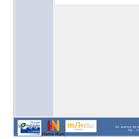
44, avenue de l
Tél. : 