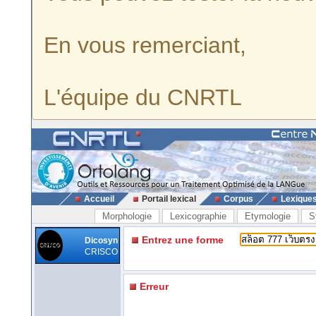
En vous remerciant,
L'équipe du CNRTL
Accueil
Portail lexical
Corpus
Lexique
Morphologie
Lexicographie
Etymologie
S
Entrez une forme
Dicosyn
CRISCO
Erreur