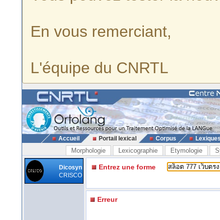
En vous remerciant,
L'équipe du CNRTL
Accueil
Portail lexical
Corpus
Lexique
Morphologie
Lexicographie
Etymologie
S
Entrez une forme
Dicosyn
CRISCO
Erreur