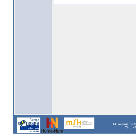
44, avenue de l
Tél. : 