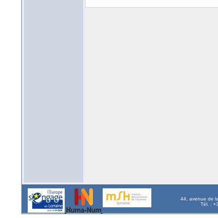
44, avenue de l
Tél. : 