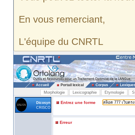
En vous remerciant,
L'équipe du CNRTL
Accueil
Portail lexical
Corpus
Lexique
Morphologie
Lexicographie
Etymologie
S
Entrez une forme
Dicosyn
CRISCO
Erreur