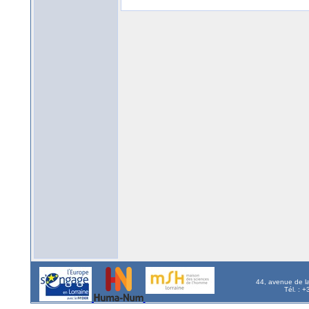
44, avenue de l
Tél. : 