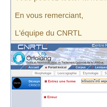
En vous remerciant,
L'équipe du CNRTL
Accueil
Portail lexical
Corpus
Lexique
Morphologie
Lexicographie
Etymologie
S
Entrez une forme
Dicosyn
CRISCO
Erreur