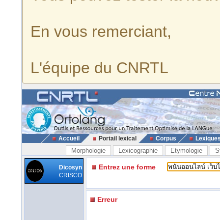
En vous remerciant,
L'équipe du CNRTL
Accueil
Portail lexical
Corpus
Lexique
Morphologie
Lexicographie
Etymologie
S
Entrez une forme
Dicosyn
CRISCO
Erreur