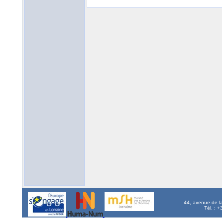
44, avenue de l
Tél. : 