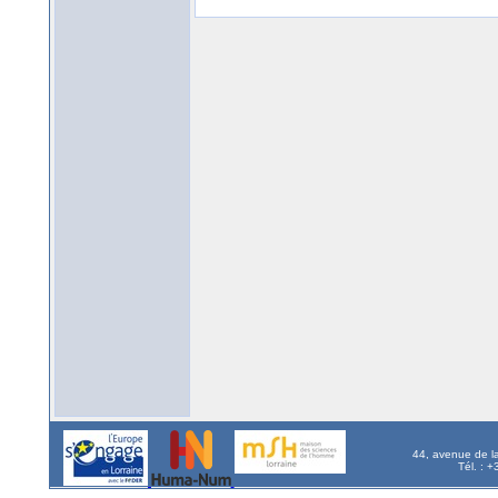
44, avenue de l
Tél. : 