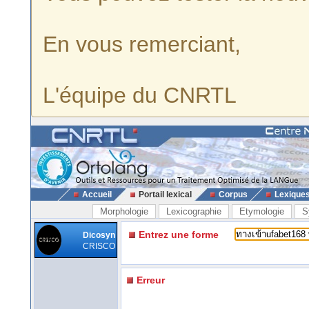
En vous remerciant,
L'équipe du CNRTL
Accueil
Portail lexical
Corpus
Lexique
Morphologie
Lexicographie
Etymologie
S
Entrez une forme
Dicosyn
CRISCO
Erreur