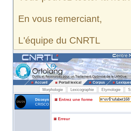
En vous remerciant,
L'équipe du CNRTL
Accueil
Portail lexical
Corpus
Lexique
Morphologie
Lexicographie
Etymologie
S
Entrez une forme
Dicosyn
CRISCO
Erreur