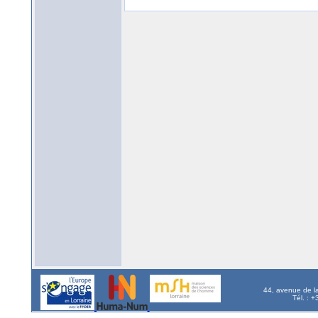
44, avenue de l
Tél. : 