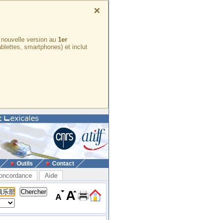
×
e nouvelle version au
1er
ablettes, smartphones) et inclut
Outils
Contact
oncordance
Aide