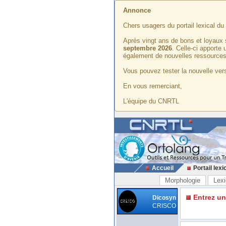
Annonce
Chers usagers du portail lexical d
Après vingt ans de bons et loyaux 
septembre 2026
. Celle-ci apporte
également de nouvelles ressources
Vous pouvez tester la nouvelle vers
En vous remerciant,
L'équipe du CNRTL
Accueil
Portail lexi
Morphologie
Lexi
Entrez u
Dicosyn
CRISCO