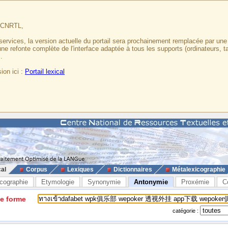
u CNRTL,
services, la version actuelle du portail sera prochainement remplacée par un
 une refonte complète de l'interface adaptée à tous les supports (ordinateurs, t
.
ion ici :
Portail lexical
cal
Corpus
Lexiques
Dictionnaires
Métalexicographie
cographie
Etymologie
Synonymie
Antonymie
Proxémie
C
ne forme
catégorie :