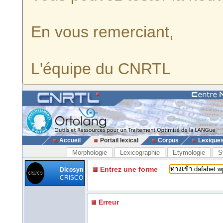
En vous remerciant,
L'équipe du CNRTL
Accueil
Portail lexical
Corpus
Lexique
Morphologie
Lexicographie
Etymologie
S
Entrez une forme
Dicosyn
CRISCO
Erreur