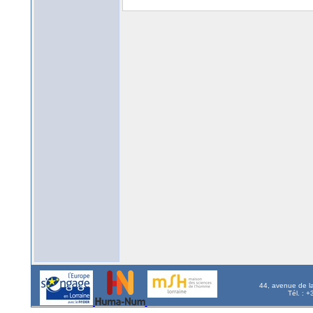
44, avenue de l
Tél. : 