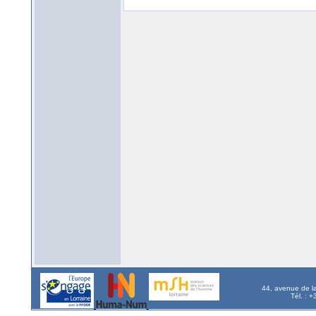
44, avenue de l
Tél. : 