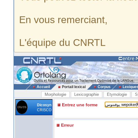
En vous remerciant,
L'équipe du CNRTL
Accueil
Portail lexical
Corpus
Lexique
Morphologie
Lexicographie
Etymologie
S
Entrez une forme
Dicosyn
CRISCO
Erreur