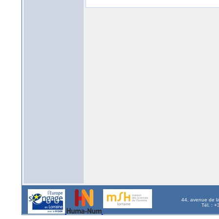
44, avenue de l
Tél. : 