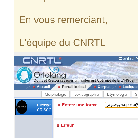
En vous remerciant,
L'équipe du CNRTL
Accueil
Portail lexical
Corpus
Lexique
Morphologie
Lexicographie
Etymologie
S
Entrez une forme
Dicosyn
CRISCO
Erreur