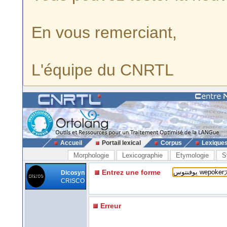
En vous remerciant,
L'équipe du CNRTL
Accueil
Portail lexical
Corpus
Lexique
Morphologie
Lexicographie
Etymologie
S
Entrez une forme
Dicosyn
CRISCO
Erreur