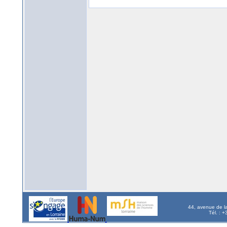
44, avenue de l
Tél. : 