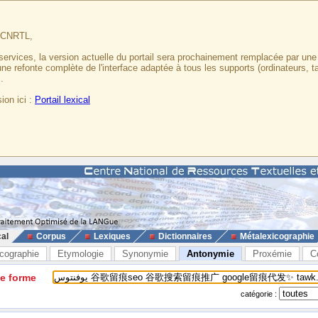
u CNRTL,
services, la version actuelle du portail sera prochainement remplacée par un
 une refonte complète de l'interface adaptée à tous les supports (ordinateurs, t
.
ion ici :
Portail lexical
cal
Corpus
Lexiques
Dictionnaires
Métalexicographie
cographie
Etymologie
Synonymie
Antonymie
Proxémie
C
ne forme
catégorie :