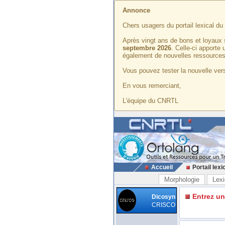
Annonce
Chers usagers du portail lexical d
Après vingt ans de bons et loyaux 
septembre 2026
. Celle-ci apporte
également de nouvelles ressources
Vous pouvez tester la nouvelle vers
En vous remerciant,
L'équipe du CNRTL
Accueil
Portail lexi
Morphologie
Lexi
Entrez u
Dicosyn
CRISCO