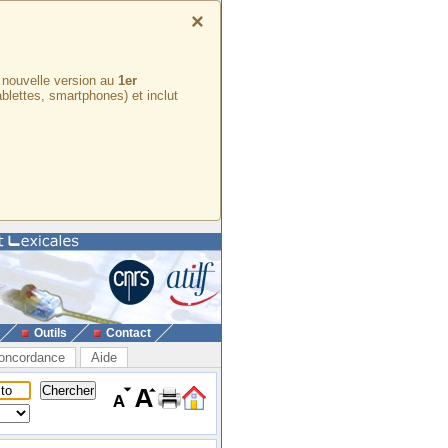
×
e nouvelle version au
1er
ablettes, smartphones) et inclut
Outils
Contact
oncordance
Aide