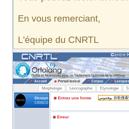
En vous remerciant,
L'équipe du CNRTL
Accueil
Portail lexical
Corpus
Lexique
Morphologie
Lexicographie
Etymologie
S
Entrez une forme
Dicosyn
CRISCO
Erreur