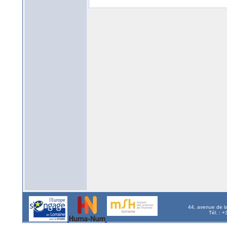
44, avenue de l
Tél. : 