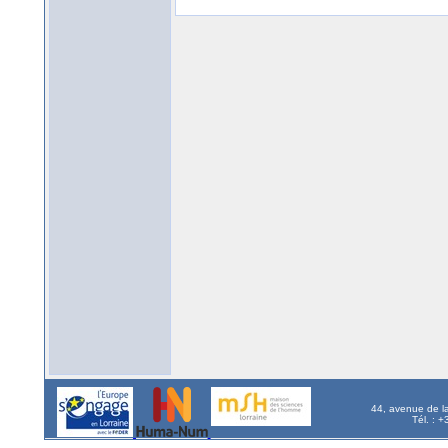
44, avenue de l
Tél. : 