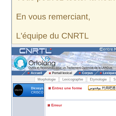
En vous remerciant,
L'équipe du CNRTL
Accueil
Portail lexical
Corpus
Lexique
Morphologie
Lexicographie
Etymologie
S
Entrez une forme
Dicosyn
CRISCO
Erreur