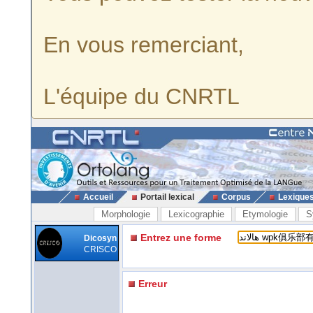
En vous remerciant,
L'équipe du CNRTL
Accueil
Portail lexical
Corpus
Lexique
Morphologie
Lexicographie
Etymologie
S
Entrez une forme
Dicosyn
CRISCO
Erreur