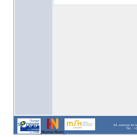
44, avenue de l
Tél. : 