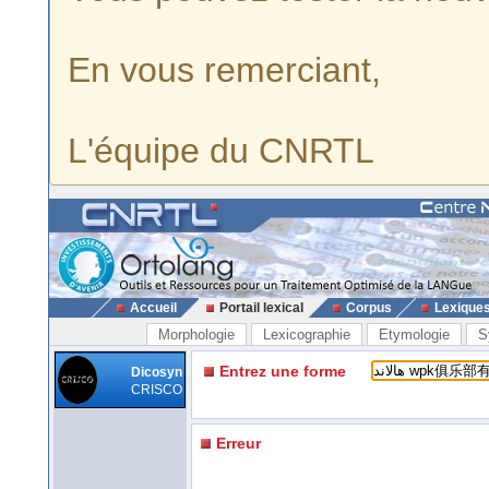
En vous remerciant,
L'équipe du CNRTL
Accueil
Portail lexical
Corpus
Lexique
Morphologie
Lexicographie
Etymologie
S
Entrez une forme
Dicosyn
CRISCO
Erreur