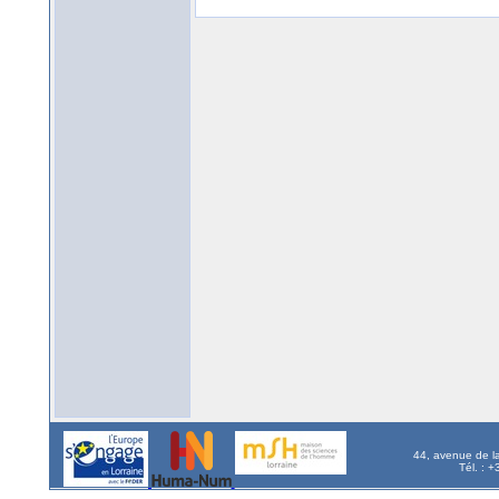
44, avenue de l
Tél. : 