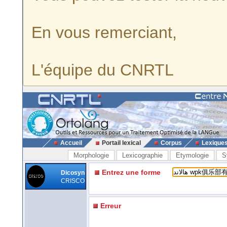
En vous remerciant,
L'équipe du CNRTL
Accueil
Portail lexical
Corpus
Lexique
Morphologie
Lexicographie
Etymologie
S
Entrez une forme
Dicosyn
CRISCO
Erreur