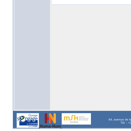
44, avenue de l
Tél. : 