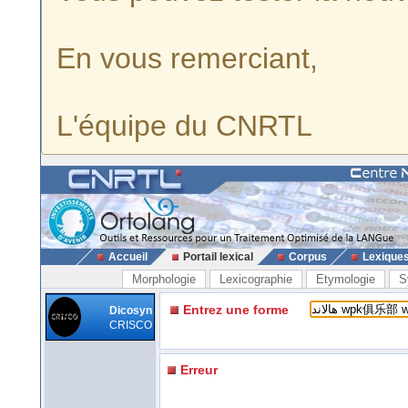
En vous remerciant,
L'équipe du CNRTL
Accueil
Portail lexical
Corpus
Lexique
Morphologie
Lexicographie
Etymologie
S
Entrez une forme
Dicosyn
CRISCO
Erreur