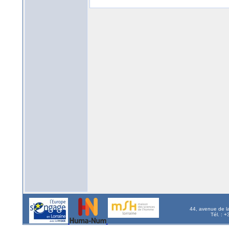
44, avenue de l
Tél. : 