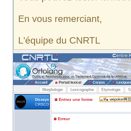
En vous remerciant,
L'équipe du CNRTL
Accueil
Portail lexical
Corpus
Lexique
Morphologie
Lexicographie
Etymologie
S
Entrez une forme
Dicosyn
CRISCO
Erreur