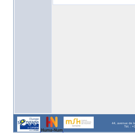
44, avenue de l
Tél. : 