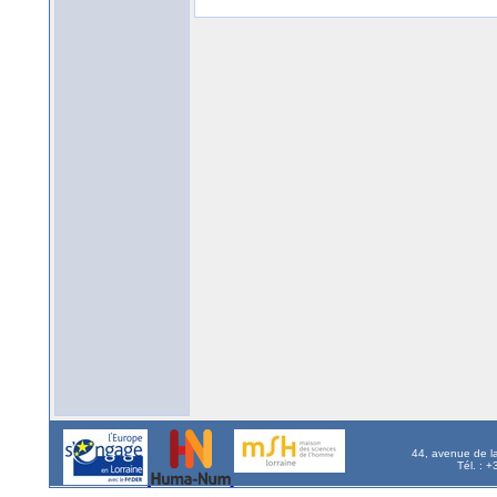
44, avenue de l
Tél. : 