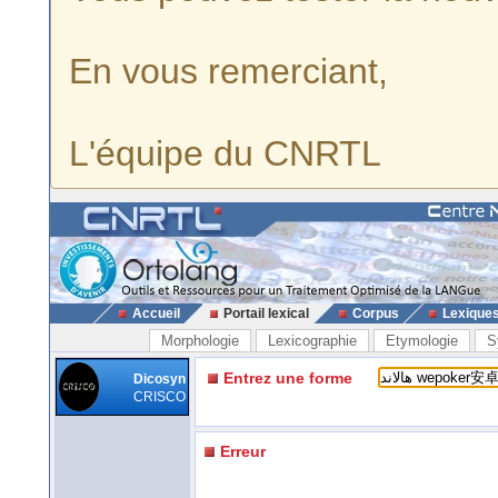
En vous remerciant,
L'équipe du CNRTL
Accueil
Portail lexical
Corpus
Lexique
Morphologie
Lexicographie
Etymologie
S
Entrez une forme
Dicosyn
CRISCO
Erreur