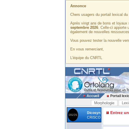
Annonce
Chers usagers du portail lexical d
Après vingt ans de bons et loyaux 
septembre 2026
. Celle-ci apporte
également de nouvelles ressources
Vous pouvez tester la nouvelle vers
En vous remerciant,
L'équipe du CNRTL
Accueil
Portail lexi
Morphologie
Lexi
Entrez u
Dicosyn
CRISCO