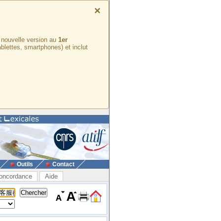
×
e nouvelle version au
1er
ablettes, smartphones) et inclut
Outils
Contact
oncordance
Aide