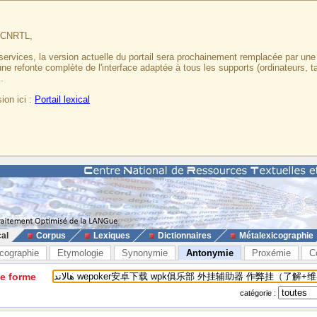
u CNRTL,
services, la version actuelle du portail sera prochainement remplacée par un
 une refonte complète de l'interface adaptée à tous les supports (ordinateurs, t
.
ion ici :
Portail lexical
cal
Corpus
Lexiques
Dictionnaires
Métalexicographie
cographie
Etymologie
Synonymie
Antonymie
Proxémie
C
ne forme
catégorie :