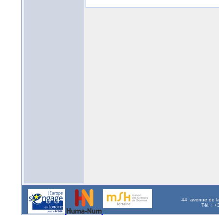
44, avenue de l
Tél. : 