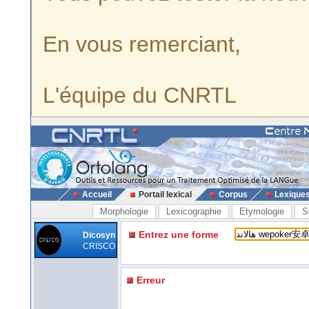
En vous remerciant,
L'équipe du CNRTL
Accueil
Portail lexical
Corpus
Lexique
Morphologie
Lexicographie
Etymologie
S
Entrez une forme
Dicosyn
CRISCO
Erreur