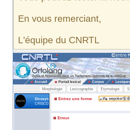
En vous remerciant,
L'équipe du CNRTL
Accueil
Portail lexical
Corpus
Lexique
Morphologie
Lexicographie
Etymologie
S
Entrez une forme
Dicosyn
CRISCO
Erreur