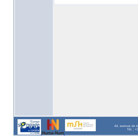
44, avenue de l
Tél. : 