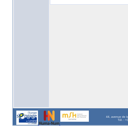
44, avenue de l
Tél. : 