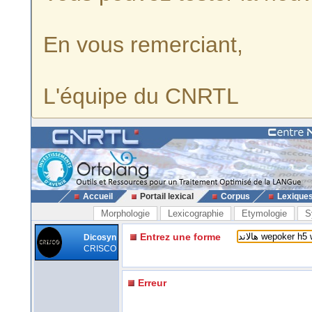
En vous remerciant,
L'équipe du CNRTL
Accueil
Portail lexical
Corpus
Lexique
Morphologie
Lexicographie
Etymologie
S
Entrez une forme
Dicosyn
CRISCO
Erreur