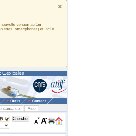
×
e nouvelle version au
1er
ablettes, smartphones) et inclut
Outils
Contact
oncordance
Aide