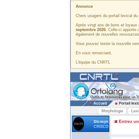
Annonce
Chers usagers du portail lexical d
Après vingt ans de bons et loyaux 
septembre 2026
. Celle-ci apporte
également de nouvelles ressources
Vous pouvez tester la nouvelle vers
En vous remerciant,
L'équipe du CNRTL
Accueil
Portail lexi
Morphologie
Lexi
Entrez u
Dicosyn
CRISCO