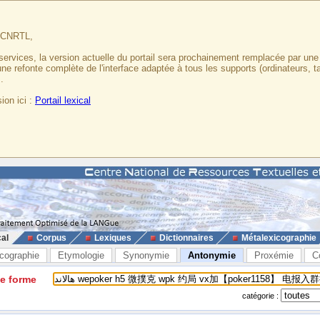
u CNRTL,
services, la version actuelle du portail sera prochainement remplacée par un
 une refonte complète de l'interface adaptée à tous les supports (ordinateurs, t
.
ion ici :
Portail lexical
cal
Corpus
Lexiques
Dictionnaires
Métalexicographie
cographie
Etymologie
Synonymie
Antonymie
Proxémie
C
ne forme
catégorie :