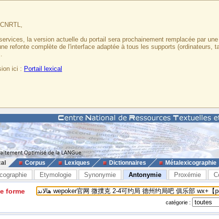
u CNRTL,
services, la version actuelle du portail sera prochainement remplacée par un
 une refonte complète de l'interface adaptée à tous les supports (ordinateurs, t
.
ion ici :
Portail lexical
cal
Corpus
Lexiques
Dictionnaires
Métalexicographie
cographie
Etymologie
Synonymie
Antonymie
Proxémie
C
ne forme
catégorie :