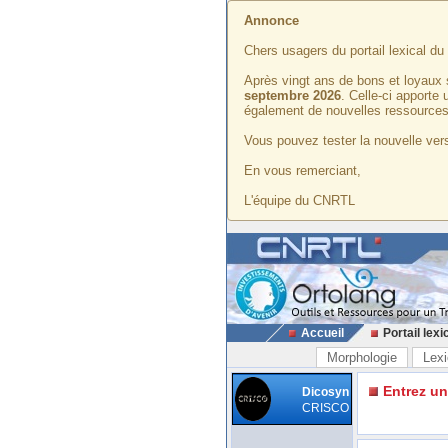
Annonce
Chers usagers du portail lexical d
Après vingt ans de bons et loyaux 
septembre 2026
. Celle-ci apporte
également de nouvelles ressources
Vous pouvez tester la nouvelle vers
En vous remerciant,
L'équipe du CNRTL
Accueil
Portail lexi
Morphologie
Lexi
Entrez u
Dicosyn
CRISCO