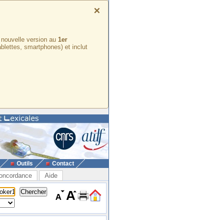
×
e nouvelle version au
1er
ablettes, smartphones) et inclut
Outils
Contact
oncordance
Aide