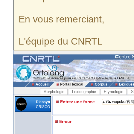
En vous remerciant,
L'équipe du CNRTL
Accueil
Portail lexical
Corpus
Lexique
Morphologie
Lexicographie
Etymologie
S
Entrez une forme
Dicosyn
CRISCO
Erreur