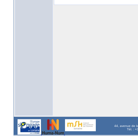
44, avenue de l
Tél. : 