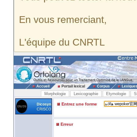
En vous remerciant,
L'équipe du CNRTL
Accueil
Portail lexical
Corpus
Lexique
Morphologie
Lexicographie
Etymologie
S
Entrez une forme
Dicosyn
CRISCO
Erreur