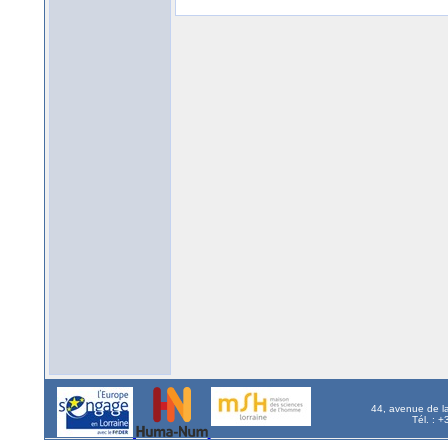
44, avenue de l
Tél. : 