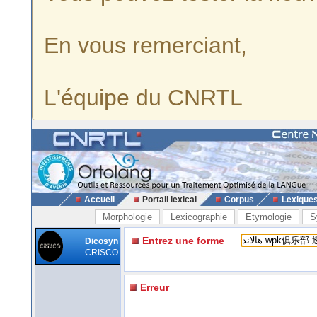
En vous remerciant,
L'équipe du CNRTL
Accueil
Portail lexical
Corpus
Lexique
Morphologie
Lexicographie
Etymologie
S
Entrez une forme
Dicosyn
CRISCO
Erreur