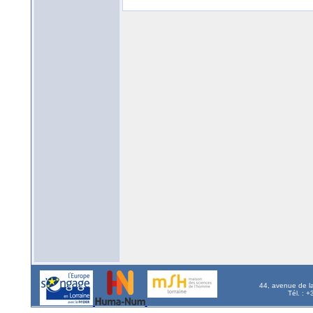
44, avenue de l
Tél. : 